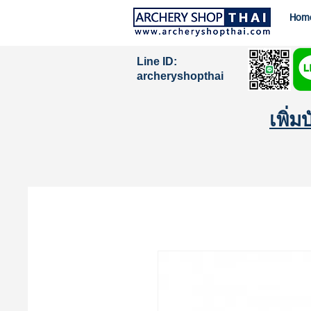
Hom
Line ID:
archeryshopthai
เพิ่