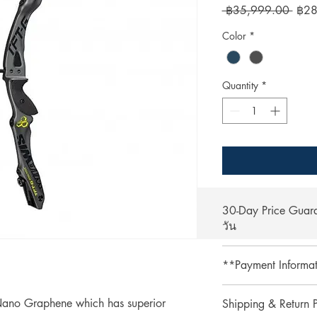
Regu
 ฿35,999.00 
฿28
Price
Color
*
Quantity
*
30-Day Price Gua
วัน
Shop with confidence 
**Payment Informa
lower price on our we
purchase, simply pres
**Credit card paymen
refund the difference.
t Nano Graphene which has superior
Shipping & Return P
processing fee.**