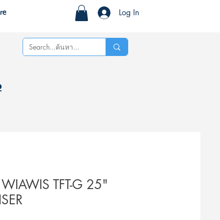
Log In
re
%
IAWIS TFT-G 25"
ISER