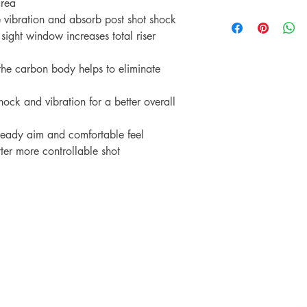
area
** การชำระเงินด้วยบั
รับประกันราคานาน 3
Shipping & Return
เติม 3% **
vibration and absorb post shot shock
ช้อปที่ ArcheryShopTh
การจัดส่งและการคืนส
 sight window increases total riser
ลดลงบนเว็บไซต์ของเร
เพียงแสดงหลักฐานการ
คุณ
he carbon body helps to eliminate
ock and vibration for a better overall
steady aim and comfortable feel
ter more controllable shot