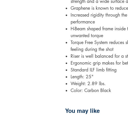
strength and a wide surface 
Graphene is known to reduce 
Increased rigidity through the
performance
H-Beam shaped frame inside t
unwanted torque
Torque Free System reduces sh
feeling during the shot
Riser is well balanced for a 
Ergonomic grip makes for bet
Standard ILF limb fitting
Length: 25"
Weight: 2.89 lbs.
Color: Carbon Black
You may like