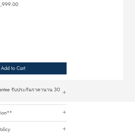
lar
Sale
,999.00
Price
Add to Cart
rantee รับประกันราคานาน 30
at ArcheryShopThai! If you find a
tion**
bsite within 30 days of your
ent your payment receipt, and we'll
ts require an additional 3%
olicy