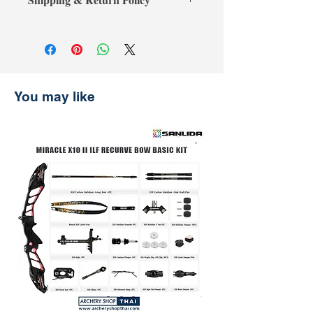
additional 3% processing fee.**
payment receipt, and we'll refund the
** การชำระเงินด้วยบัตรเครดิตต้องเสีย
difference.
Shipping & Return
ค่าธรรมเนียมเพิ่มเติม 3% **
การจัดส่งและการคืนสินค้า
รับประกันราคานาน 30 วัน
ช้อปที่ ArcheryShopThai อย่างมั่นใจ!
หากพบว่าราคาสินค้าลดลงบนเว็บไซต์
You may like
ของเราภายใน 30 วันหลังจากการซื้อ
เพียงแสดงหลักฐานการชำระเงิน แล้ว
เราจะคืนส่วนต่างให้คุณ