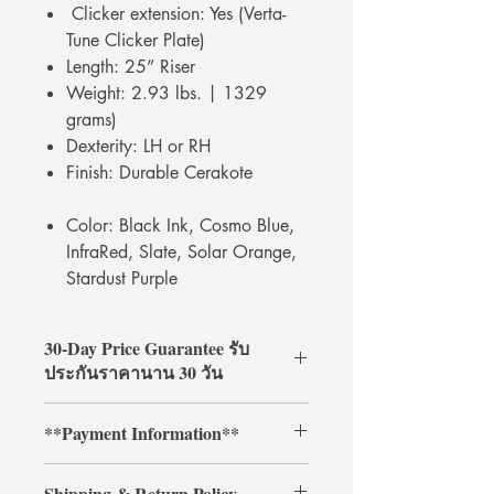
Clicker extension: Yes (Verta-
Tune Clicker Plate)
Length: 25” Riser
Weight: 2.93 lbs. | 1329
grams)
Dexterity: LH or RH
Finish: Durable Cerakote
Color: Black Ink, Cosmo Blue,
InfraRed, Slate, Solar Orange,
Stardust Purple
30-Day Price Guarantee รับ
ประกันราคานาน 30 วัน
Shop with confidence at
**Payment Information**
ArcheryShopThai! If you find a lower
price on our website within 30 days of
**Credit card payments require an
your purchase, simply present your
Shipping & Return Policy