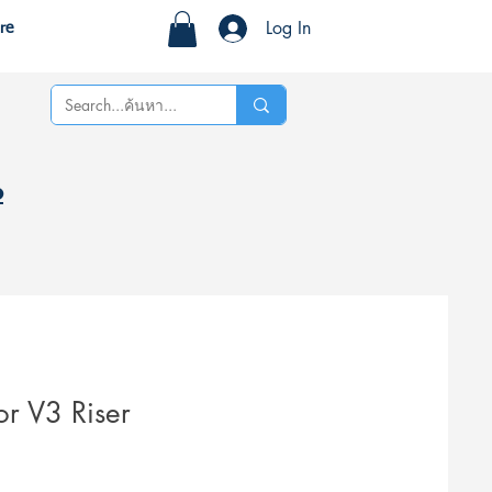
Log In
re
%
tor V3 Riser