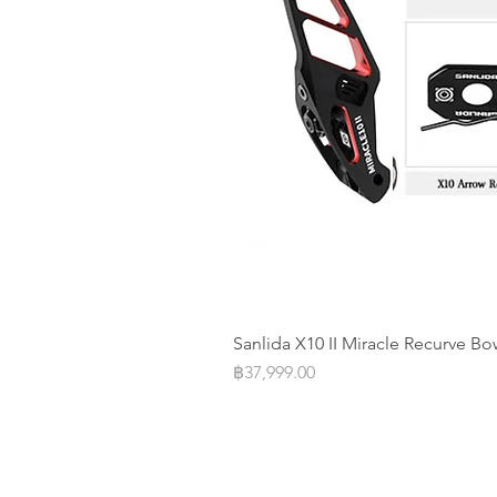
Sanlida X10 II Miracle Recurve Bo
Price
฿37,999.00