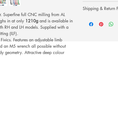
purchase, simply pres
**Credit card paymen
refund the difference.
Shipping & Return P
processing fee.**
er. Superfine full CNC milling from AL
** การชำระเงินด้วยบั
รับประกันราคานาน 3
Shipping & Return
เติม 3% **
ghs in at only
1210g
and is available in
ช้อปที่ ArcheryShopTh
การจัดส่งและการคืนส
oth RH and LH models. Supplied with a
ลดลงบนเว็บไซต์ของเร
tting (ILF).
เพียงแสดงหลักฐานการ
คุณ
m Fivics. Features an adjustable limb
d an M5 wrench all possible without
dy geometry. Attractive deep colour