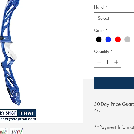
Hand
*
Select
Color
*
Quantity
*
30-Day Price Gua
วัน
Shop with confidence 
**Payment Informa
lower price on our we