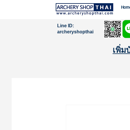
Hom
Line ID:
archeryshopthai
เพิ่