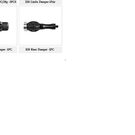
Sanlida Miracle X10 II Recur
Price
฿10,999.00