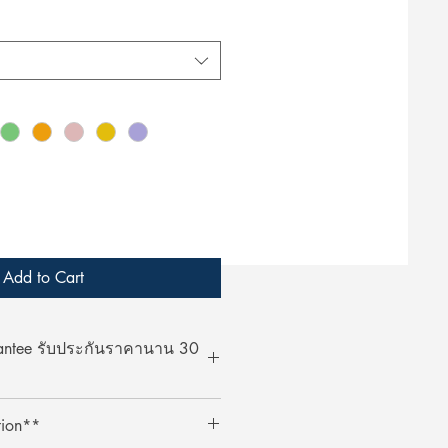
Add to Cart
rantee รับประกันราคานาน 30
at ArcheryShopThai! If you find a
tion**
bsite within 30 days of your