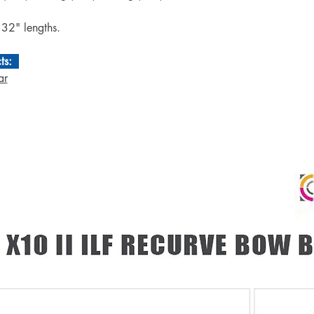
32" lengths.
cts:
ar