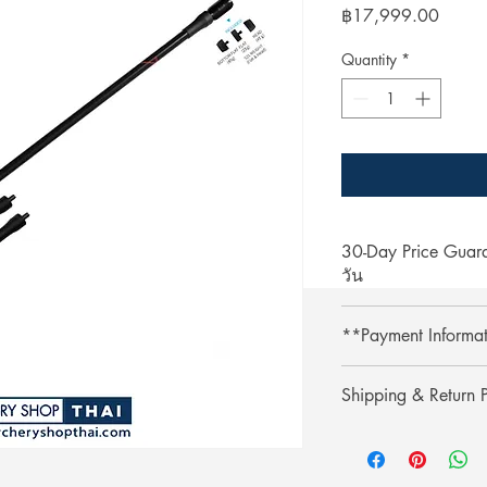
Price
฿17,999.00
Quantity
*
30-Day Price Gua
วัน
Shop with confidence 
**Payment Informa
lower price on our we
purchase, simply pres
**Credit card paymen
refund the difference.
Shipping & Return P
processing fee.**
** การชำระเงินด้วยบั
รับประกันราคานาน 3
Shipping & Return
เติม 3% **
ช้อปที่ ArcheryShopTh
การจัดส่งและการคืนส
ลดลงบนเว็บไซต์ของเร