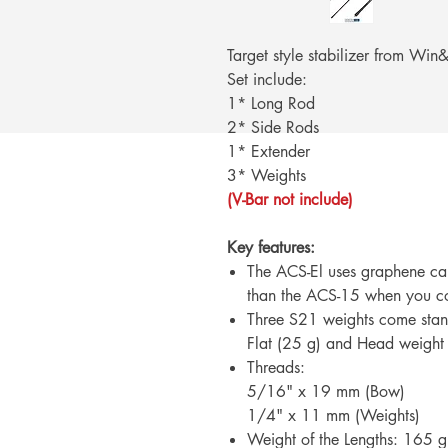
Target style stabilizer from Win
Set include:
1* Long Rod
2* Side Rods
1* Extender
3* Weights
(V-Bar not include)
Key features:
The ACS-El uses graphene car
than the ACS-15 when you co
Three S21 weights come stand
Flat (25 g) and Head weight 
Threads:
5/16" x 19 mm (Bow)
1/4" x 11 mm (Weights)
Weight of the Lengths: 165 