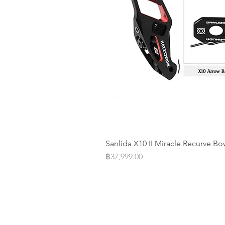
Sanlida X10 II Miracle Recurve Bo
Price
฿37,999.00