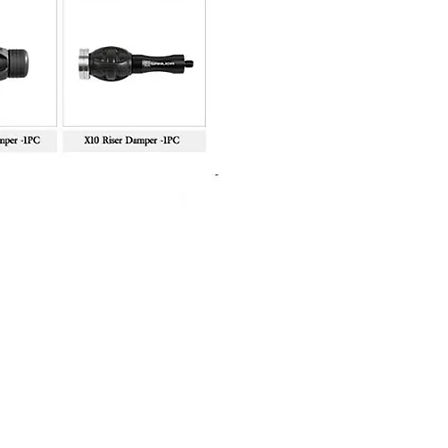
Sanlida Miracle X10 II Recur
Price
฿10,999.00