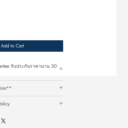
Add to Cart
rantee รับประกันราคานาน 30
at ArcheryShopThai! If you find a
tion**
bsite within 30 days of your
ent your payment receipt, and we'll
ts require an additional 3%
olicy
ตรเครดิตต้องเสียค่าธรรมเนียมเพิ่ม
0 วัน
ai อย่างมั่นใจ! หากพบว่าราคาสินค้า
ินค้า
าภายใน 30 วันหลังจากการซื้อ