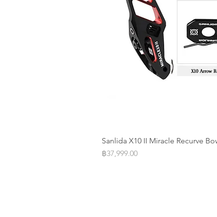
Sanlida X10 II Miracle Recurve Bo
Price
฿37,999.00