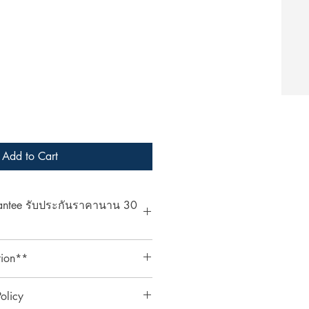
Add to Cart
rantee รับประกันราคานาน 30
at ArcheryShopThai! If you find a
tion**
bsite within 30 days of your
ent your payment receipt, and we'll
ts require an additional 3%
olicy