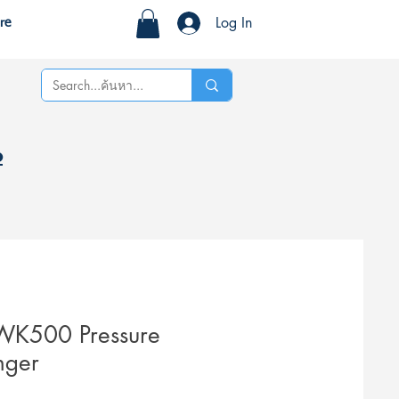
Log In
re
%
K500 Pressure
nger