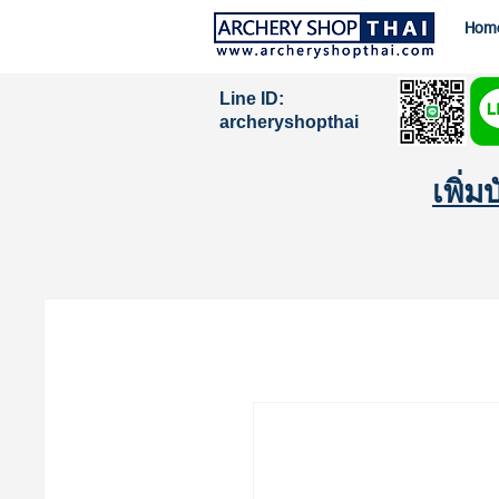
Hom
Line ID:
archeryshopthai
เพิ่