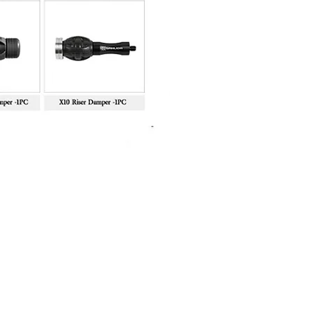
Sanlida Miracle X10 II Recur
Price
฿10,999.00