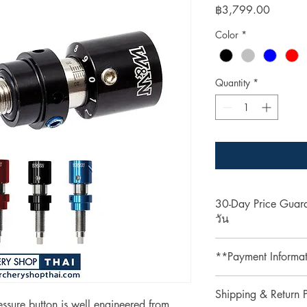
Price
฿3,799.00
Color
*
Quantity
*
30-Day Price Gua
วัน
Shop with confidence 
**Payment Informa
lower price on our we
purchase, simply pres
**Credit card paymen
refund the difference.
Shipping & Return P
processing fee.**
sure button is well engineered from