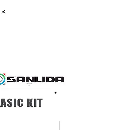
ตรเครดิตต้องเสียค่าธรรมเนียมเพิ่ม
0 วัน
ai อย่างมั่นใจ! หากพบว่าราคาสินค้า
ินค้า
าภายใน 30 วันหลังจากการซื้อ
ชำระเงิน แล้วเราจะคืนส่วนต่างให้