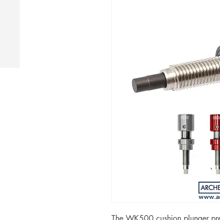
The WK500 cushion plunger pres