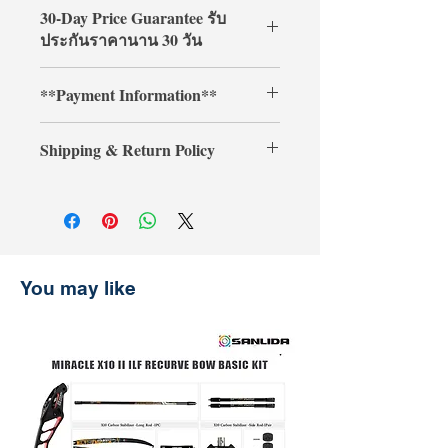
30-Day Price Guarantee รับ
ประกันราคานาน 30 วัน
Shop with confidence at
**Payment Information**
ArcheryShopThai! If you find a lower
price on our website within 30 days of
**Credit card payments require an
your purchase, simply present your
Shipping & Return Policy
additional 3% processing fee.**
payment receipt, and we'll refund the
** การชำระเงินด้วยบัตรเครดิตต้องเสีย
difference.
Shipping & Return
ค่าธรรมเนียมเพิ่มเติม 3% **
การจัดส่งและการคืนสินค้า
รับประกันราคานาน 30 วัน
ช้อปที่ ArcheryShopThai อย่างมั่นใจ!
หากพบว่าราคาสินค้าลดลงบนเว็บไซต์
You may like
ของเราภายใน 30 วันหลังจากการซื้อ
เพียงแสดงหลักฐานการชำระเงิน แล้ว
เราจะคืนส่วนต่างให้คุณ