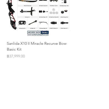
Sanlida X10 II Miracle Recurve Bow
Sanlida Miracle X10 I
Basic Kit
ILF
Price
Price
฿37,999.00
฿10,999.00