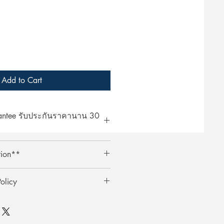
Add to Cart
rantee รับประกันราคานาน 30
at ArcheryShopThai! If you find a
tion**
bsite within 30 days of your
ent your payment receipt, and we'll
ts require an additional 3%
olicy
ตรเครดิตต้องเสียค่าธรรมเนียมเพิ่ม
0 วัน
ai อย่างมั่นใจ! หากพบว่าราคาสินค้า
ินค้า
าภายใน 30 วันหลังจากการซื้อ