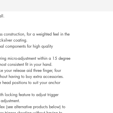
เพียงแสดงหลักฐานการ
คุณ
ll.
construction, for a weighted feel in the
cksilver coating.
rnal components for high quality
uring micro-adjustment within a 15 degree
ost consistent fit in your hand.
 your release aid three finger, four
thout having to buy extra accessories.
e head positions to suit your anchor
h locking feature to adjust trigger
l adjustment.
lex (see alternative products below) to
or trigger shooting without having to