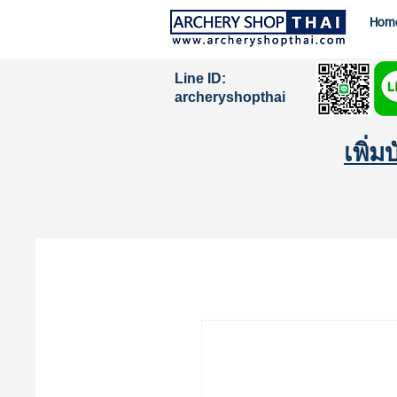
Hom
Line ID:
archeryshopthai
เพิ่