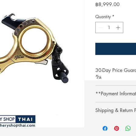
Price
฿8,999.00
Quantity
*
30-Day Price Gua
วัน
Shop with confidence 
**Payment Informa
lower price on our we
purchase, simply pres
**Credit card paymen
refund the difference.
Shipping & Return P
processing fee.**
** การชำระเงินด้วยบั
รับประกันราคานาน 3
Shipping & Return
เติม 3% **
ช้อปที่ ArcheryShopTh
การจัดส่งและการคืนส
ลดลงบนเว็บไซต์ของเร