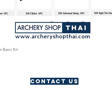
Quick View
w Basic Kit
Contact us
​Thailand Service Centre
Jomtien
Archery Club
Lau Li
Address: Pattaya, Thailand