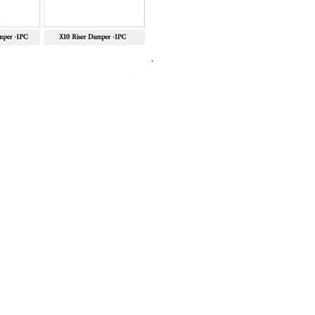
Sanlida Miracle X10 II Recur
Price
฿10,999.00
About Shop
FAQ