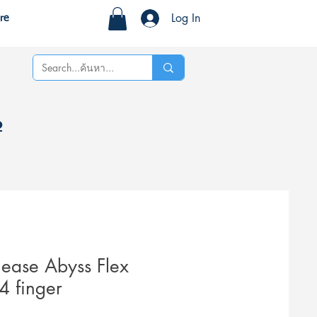
Log In
re
%
lease Abyss Flex
4 finger