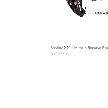
Sanlida X10 II Miracle Recurve Bo
Price
฿37,999.00
Operation Office
Address: 20/F Parkview Centre 7 