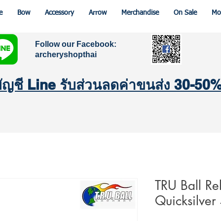
e
Bow
Accessory
Arrow
Merchandise
On Sale
Mo
Follow our Facebook:
archeryshopthai
มบัญชี Line รับส่วนลดค่าขนส่ง 30-50
TRU Ball Re
Quicksilver 