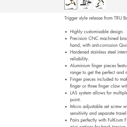
Trigger style release from TRU Ba
Highly customisable design.
Precision CNC machined brass 
hand, with anti-corrosion Qui
Hardened stainless steel inte
reliability.
Aluminium finger pieces feat
range to get the perfect and m
Finger pieces included to make
finger or three finger claw wi
LAS system allows for multipl
point.
Micro adjustable set screw wit
sensitivity and separate trave
Pairs perfectly with FulKrum F
give options for back tension 