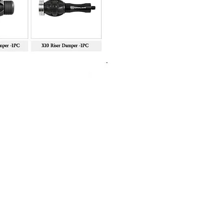
Sanlida Miracle X10 II Recur
Price
฿10,999.00
About Shop