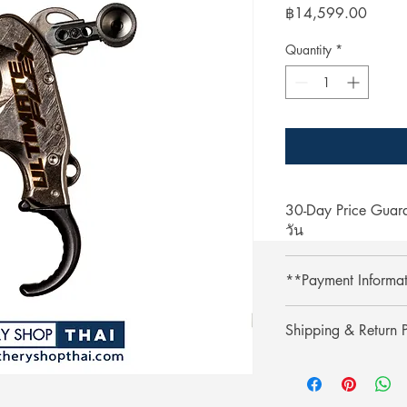
Price
฿14,599.00
Quantity
*
30-Day Price Gua
วัน
Shop with confidence 
**Payment Informa
lower price on our we
purchase, simply pres
**Credit card paymen
refund the difference.
Shipping & Return P
processing fee.**
** การชำระเงินด้วยบั
รับประกันราคานาน 3
Shipping & Return
เติม 3% **
ช้อปที่ ArcheryShopTh
การจัดส่งและการคืนส
ลดลงบนเว็บไซต์ของเร