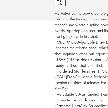
Activated by the bow draw weight
touching the trigger, in compari
mechanisms wherein spring power
events, opening one sear and the
front gate/jaw to fire shot.
- MDL - Micro-Adjustable Draw Le
lengthen the release head, which 
shot sequence when pulling on t
- TSHS (Tri-Star Hook System) -
ready to shoot shot after shot.
- Hardened Stainless steel Tri-Sta
- EGH (Ergo-Fit Handle Technolog
located on sides of releas
e
. For
Pending
- Adjustable 3-Axis Knurled thum
- Ultimate Flex adds weight with
- Patented Ultra-Flex Personalize