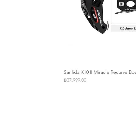
Sanlida X10 II Miracle Recurve Bo
Price
฿37,999.00
Operation Office