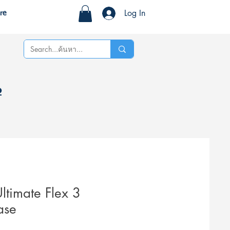
Log In
re
%
Ultimate Flex 3
ase