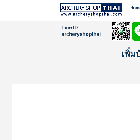
Hom
Line ID:
archeryshopthai
เพิ่