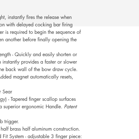
เพียงแสดงหลักฐานการ
คุณ
, instantly fires the release when
son with delayed cocking bar firing
 is required to begin the sequence of
n another before finally opening the
ngth - Quickly and easily shorten or
instantly provides a faster or slower
he back wall of the bow draw cycle.
 Added magnet automatically resets,
r Sear
y) - Tapered finger scallop surfaces
 a superior ergonomic Handle
. Patent
b trigger.
 half brass half aluminum construction.
d Fit System - adjustable 3 finger piece: