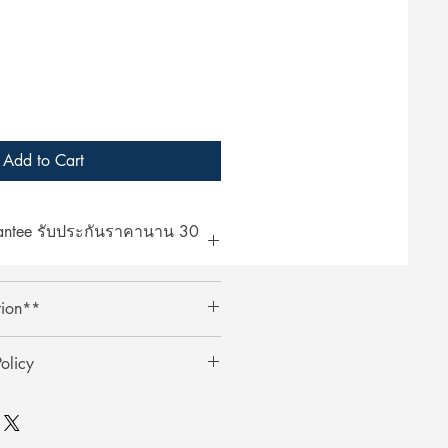
Add to Cart
rantee รับประกันราคานาน 30
at ArcheryShopThai! If you find a
tion**
bsite within 30 days of your
ent your payment receipt, and we'll
ts require an additional 3%
olicy
ตรเครดิตต้องเสียค่าธรรมเนียมเพิ่ม
0 วัน
ai อย่างมั่นใจ! หากพบว่าราคาสินค้า
ินค้า
าภายใน 30 วันหลังจากการซื้อ