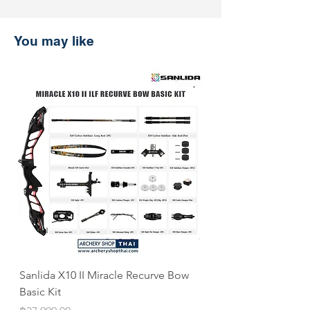
ช้อปที่ ArcheryShopThai อย่างมั่นใจ!
หากพบว่าราคาสินค้าลดลงบนเว็บไซต์
You may like
ของเราภายใน 30 วันหลังจากการซื้อ
เพียงแสดงหลักฐานการชำระเงิน แล้ว
เราจะคืนส่วนต่างให้คุณ
Sanlida X10 II Miracle Recurve Bow
Sanlida Miracle X10 I
Basic Kit
ILF