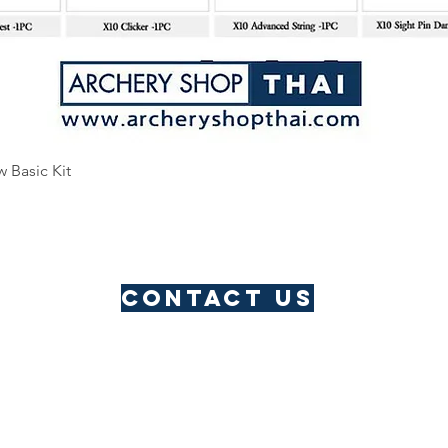
Quick View
w Basic Kit
Contact us
​Thailand Service Centre
Jomtien
Archery Club
Lau Li
Address: Pattaya, Thailand
Email:
archeryshopthai@gmail.com