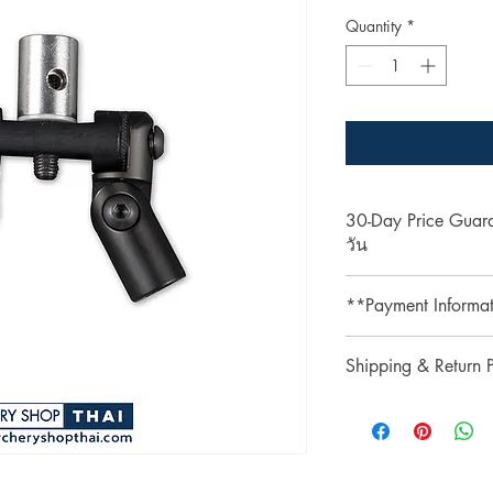
Quantity
*
30-Day Price Gua
วัน
Shop with confidence 
**Payment Informa
lower price on our we
purchase, simply pres
**Credit card paymen
refund the difference.
Shipping & Return P
processing fee.**
** การชำระเงินด้วยบั
รับประกันราคานาน 3
Shipping & Return
เติม 3% **
ช้อปที่ ArcheryShopTh
การจัดส่งและการคืนส
ลดลงบนเว็บไซต์ของเร
เพียงแสดงหลักฐานการ