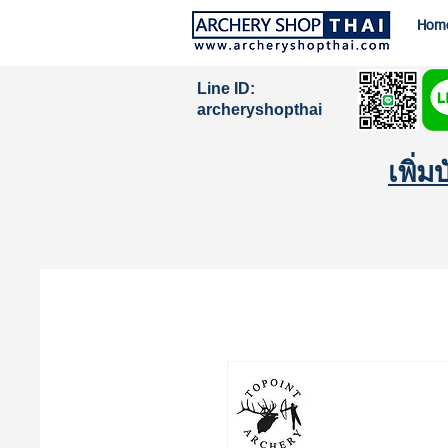
Hom
Line ID:
archeryshopthai
เพิ่