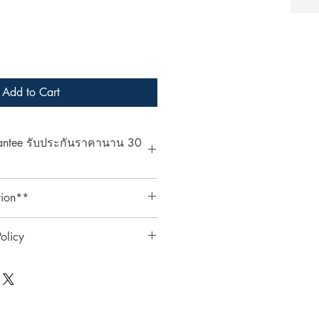
Add to Cart
rantee รับประกันราคานาน 30
at ArcheryShopThai! If you find a
tion**
bsite within 30 days of your
ent your payment receipt, and we'll
ts require an additional 3%
olicy
ตรเครดิตต้องเสียค่าธรรมเนียมเพิ่ม
0 วัน
ai อย่างมั่นใจ! หากพบว่าราคาสินค้า
ินค้า
าภายใน 30 วันหลังจากการซื้อ
ชำระเงิน แล้วเราจะคืนส่วนต่างให้