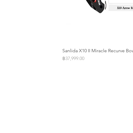
Sanlida X10 II Miracle Recurve Bo
Price
฿37,999.00
Operation Office
Address: 20/F Parkview Centre 7 
Street Causeway Bay, Hongkong