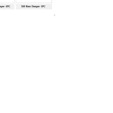
Sanlida Miracle X10 II Recur
Price
฿10,999.00
About Shop
FAQ
About Us