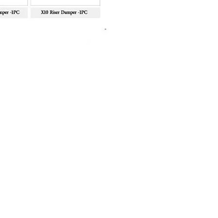
Sanlida Miracle X10 II Recur
Price
฿10,999.00
About Shop
FAQ
About Us