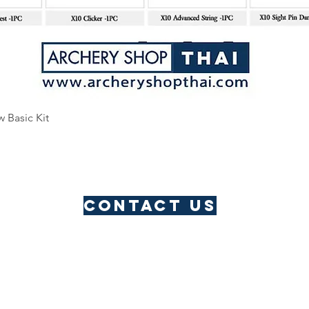
Quick View
w Basic Kit
Contact us
​Thailand Service Centre
Jomtien
Archery Club
Lau Li
Address: Pattaya, Thailand
Email:
archeryshopthai@gmail.com