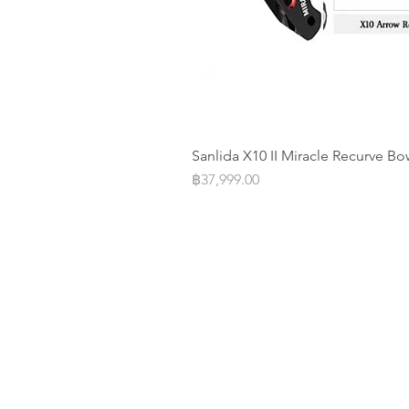
Sanlida X10 II Miracle Recurve Bo
Price
฿37,999.00
Operation Office
Address: 20/F Parkview Centre 7 
Street Causeway Bay, Hongkong