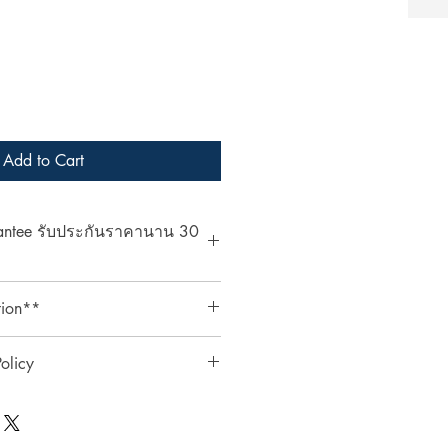
Add to Cart
rantee รับประกันราคานาน 30
at ArcheryShopThai! If you find a
tion**
bsite within 30 days of your
ent your payment receipt, and we'll
ts require an additional 3%
olicy
ตรเครดิตต้องเสียค่าธรรมเนียมเพิ่ม
0 วัน
ai อย่างมั่นใจ! หากพบว่าราคาสินค้า
ินค้า
าภายใน 30 วันหลังจากการซื้อ