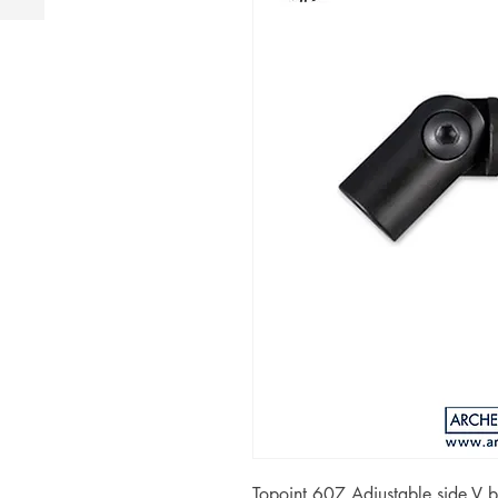
Topoint 607 Adjustable side V b