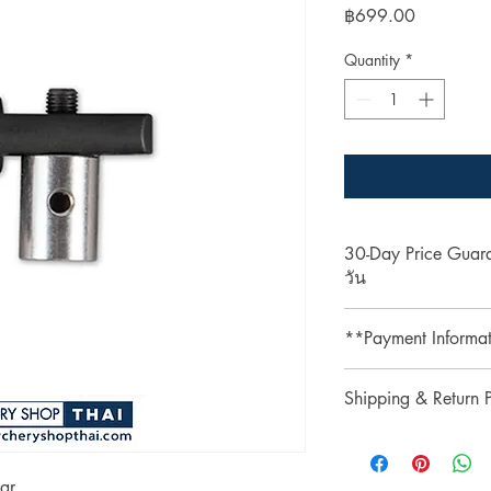
Price
฿699.00
Quantity
*
30-Day Price Gua
วัน
Shop with confidence 
**Payment Informa
lower price on our we
purchase, simply pres
**Credit card paymen
refund the difference.
Shipping & Return P
processing fee.**
** การชำระเงินด้วยบั
รับประกันราคานาน 3
Shipping & Return
เติม 3% **
ช้อปที่ ArcheryShopTh
การจัดส่งและการคืนส
ลดลงบนเว็บไซต์ของเร
ar