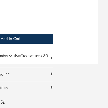
Add to Cart
rantee รับประกันราคานาน 30
at ArcheryShopThai! If you find a
tion**
bsite within 30 days of your
ent your payment receipt, and we'll
ts require an additional 3%
olicy
ตรเครดิตต้องเสียค่าธรรมเนียมเพิ่ม
0 วัน
ai อย่างมั่นใจ! หากพบว่าราคาสินค้า
ินค้า
าภายใน 30 วันหลังจากการซื้อ