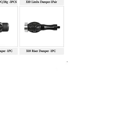
Sanlida Miracle X10 II Recur
Price
฿10,999.00