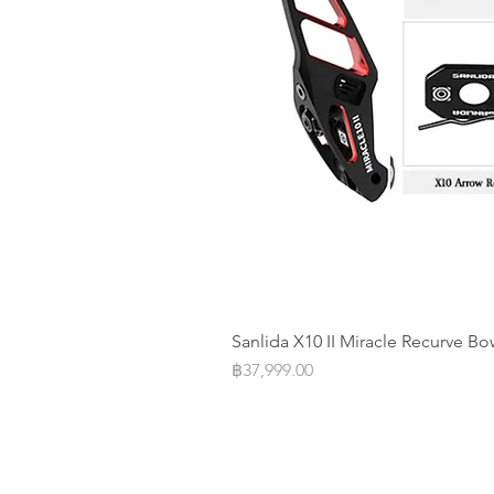
Sanlida X10 II Miracle Recurve Bo
Price
฿37,999.00