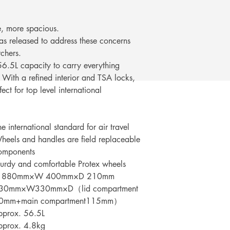
เพียงแสดงหลักฐานการ
คุณ
, more spacious.
released to address these concerns
rchers.
56.5L capacity to carry everything
With a refined interior and TSA locks,
t for top level international
e international standard for air travel
heels and handles are field replaceable
omponents
turdy and comfortable Protex wheels
 880mm×W 400mm×D 210mm
30mm×W330mm×D（lid compartment
0mm+main compartment115mm）
pprox. 56.5L
pprox. 4.8kg