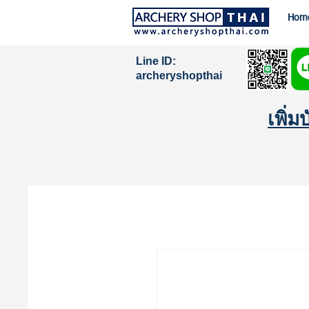
Hom
Line ID:
archeryshopthai
เพิ่