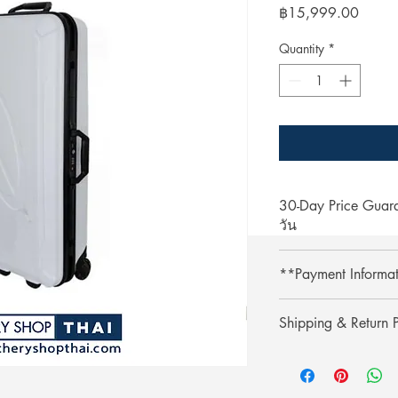
Price
฿15,999.00
Quantity
*
30-Day Price Gua
วัน
Shop with confidence 
**Payment Informa
lower price on our we
purchase, simply pres
**Credit card paymen
refund the difference.
Shipping & Return P
processing fee.**
** การชำระเงินด้วยบั
รับประกันราคานาน 3
Shipping & Return
เติม 3% **
ช้อปที่ ArcheryShopTh
การจัดส่งและการคืนส
ลดลงบนเว็บไซต์ของเร