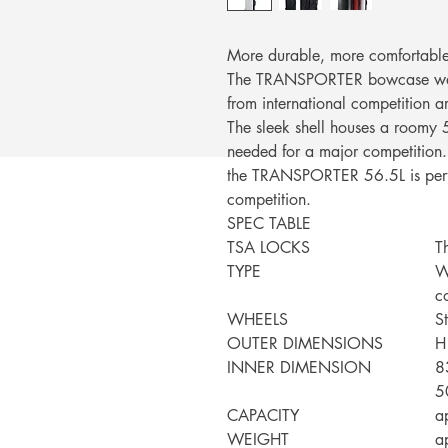
More durable, more comfortable
The TRANSPORTER bowcase was 
from international competition a
The sleek shell houses a roomy 
needed for a major competition. 
the TRANSPORTER 56.5L is perfec
competition.
SPEC TABLE
TSA LOCKS
Th
TYPE
W
c
WHEELS
S
OUTER DIMENSIONS
H
INNER DIMENSION
8
5
CAPACITY
a
WEIGHT
a