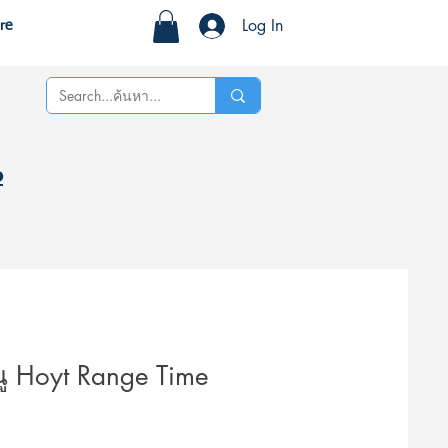
Log In
re
%
นู Hoyt Range Time