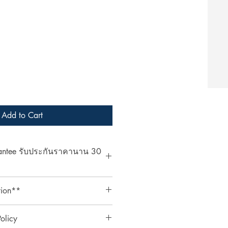
Add to Cart
rantee รับประกันราคานาน 30
at ArcheryShopThai! If you find a
tion**
bsite within 30 days of your
ent your payment receipt, and we'll
ts require an additional 3%
olicy