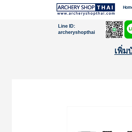
Hom
Line ID:
archeryshopthai
เพิ่