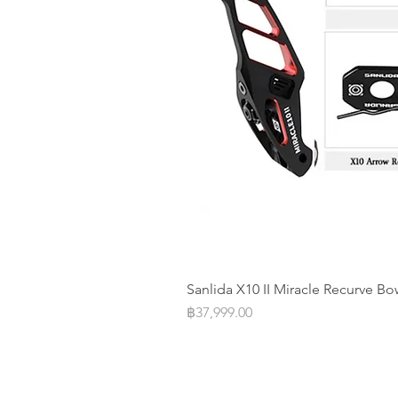
Sanlida X10 II Miracle Recurve Bo
Price
฿37,999.00