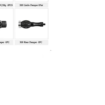
Sanlida Miracle X10 II Recur
Price
฿10,999.00