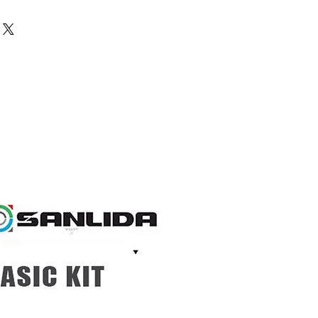
ตรเครดิตต้องเสียค่าธรรมเนียมเพิ่ม
0 วัน
ai อย่างมั่นใจ! หากพบว่าราคาสินค้า
ินค้า
าภายใน 30 วันหลังจากการซื้อ
ชำระเงิน แล้วเราจะคืนส่วนต่างให้