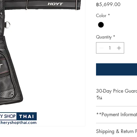
Price
฿5,699.00
Color
*
Quantity
*
30-Day Price Gua
วัน
Shop with confidence 
**Payment Informa
lower price on our we
purchase, simply pres
**Credit card paymen
refund the difference.
Shipping & Return P
processing fee.**