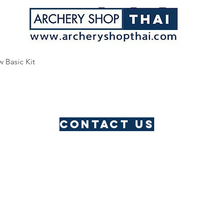
Quick View
w Basic Kit
Contact us
​Thailand Service Centre
Jomtien
Archery Club
Lau Li
Address: Pattaya, Thailand
Email:
archeryshopthai@gmail.com
mail.com