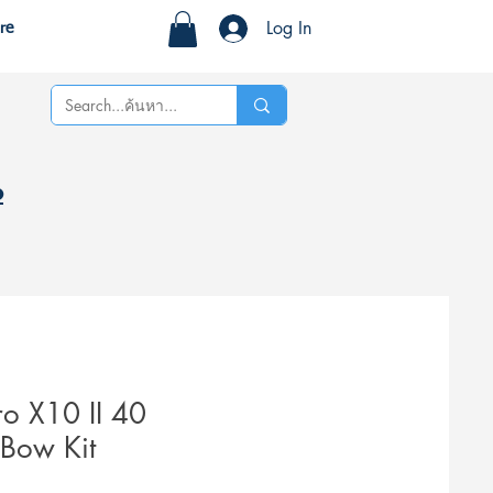
Log In
re
%
o X10 II 40
Bow Kit