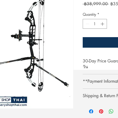
Regu
 ฿38,999.00 
฿35
Price
Quantity
*
30-Day Price Gua
วัน
Shop with confidence 
**Payment Informa
lower price on our we
purchase, simply pres
**Credit card paymen
refund the difference.
Shipping & Return P
processing fee.**
** การชำระเงินด้วยบั
รับประกันราคานาน 3
Shipping & Return
เติม 3% **
ช้อปที่ ArcheryShopTh
การจัดส่งและการคืนส
ลดลงบนเว็บไซต์ของเร