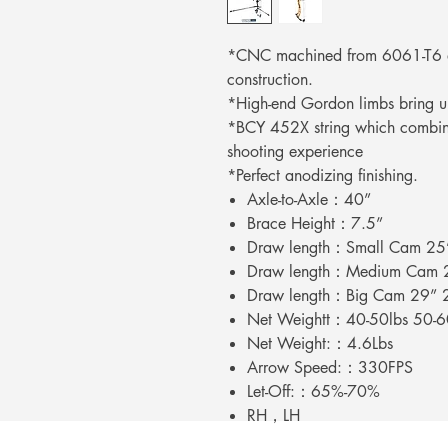
*CNC machined from 6061-T6 al
construction.
*High-end Gordon limbs bring u
*BCY 452X string which combin
shooting experience
*Perfect anodizing finishing.
Axle-to-Axle：40”
Brace Height：7.5”
Draw length：Small Cam 25
Draw length：Medium Cam 2
Draw length：Big Cam 29” 2
Net Weightt：40-50lbs 50-6
Net Weight:：4.6Lbs
Arrow Speed:：330FPS
Let-Off:：65%-70%
RH，LH