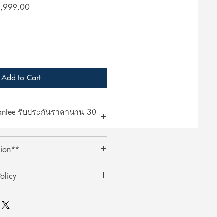
lar
Sale
,999.00
Price
Add to Cart
rantee รับประกันราคานาน 30
at ArcheryShopThai! If you find a
tion**
bsite within 30 days of your
ent your payment receipt, and we'll
ts require an additional 3%
olicy
ตรเครดิตต้องเสียค่าธรรมเนียมเพิ่ม
0 วัน
ai อย่างมั่นใจ! หากพบว่าราคาสินค้า
ินค้า
าภายใน 30 วันหลังจากการซื้อ