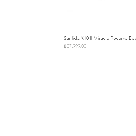
Sanlida X10 II Miracle Recurve Bo
Price
฿37,999.00
Operation Office
Address: 20/F Parkview Centre 7 
Street Causeway Bay, Hongkong
Office Email:
archeryshopthai@g