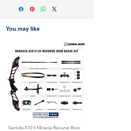
ค่าธรรมเนียมเพิ่มเติม 3% **
การจัดส่งและการคืนสินค้า
รับประกันราคานาน 30 วัน
ช้อปที่ ArcheryShopThai อย่างมั่นใจ!
หากพบว่าราคาสินค้าลดลงบนเว็บไซต์
You may like
ของเราภายใน 30 วันหลังจากการซื้อ
เพียงแสดงหลักฐานการชำระเงิน แล้ว
เราจะคืนส่วนต่างให้คุณ
Sanlida X10 II Miracle Recurve Bow
Sanlida Miracle X10 I