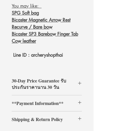
You may like:
SPG Soft bag
Bicaster Magnetic Arrow Rest
Recurve / Bare bow
Bicaster SP3 Barebow Finger Tab
Cow leather
Line ID : archeryshopthai
30-Day Price Guarantee รับ
ประกันราคานาน 30 วัน
Shop with confidence at
**Payment Information**
ArcheryShopThai! If you find a lower
price on our website within 30 days of
**Credit card payments require an
your purchase, simply present your
Shipping & Return Policy
additional 3% processing fee.**
payment receipt, and we'll refund the
** การชำระเงินด้วยบัตรเครดิตต้องเสีย
difference.
Shipping & Return