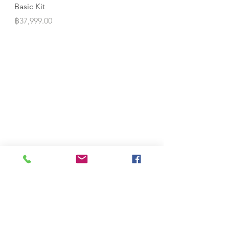
Basic Kit
ILF
Price
Price
฿37,999.00
฿10,999.00