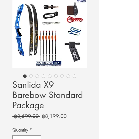
Sanlida X9
Barebow Standard
Package
Regular
Sale
 ฿8,599.00 
฿8,199.00
Price
Price
Quantity
*