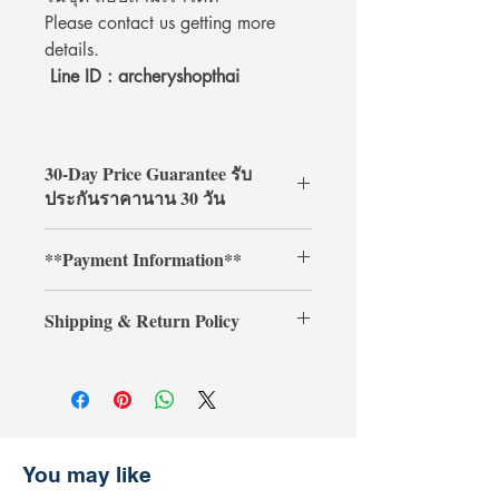
Please contact us getting more
details.
Line ID : archeryshopthai
30-Day Price Guarantee รับ
ประกันราคานาน 30 วัน
Shop with confidence at
**Payment Information**
ArcheryShopThai! If you find a lower
price on our website within 30 days of
**Credit card payments require an
your purchase, simply present your
Shipping & Return Policy
additional 3% processing fee.**
payment receipt, and we'll refund the
** การชำระเงินด้วยบัตรเครดิตต้องเสีย
difference.
Shipping & Return
ค่าธรรมเนียมเพิ่มเติม 3% **
การจัดส่งและการคืนสินค้า
รับประกันราคานาน 30 วัน
ช้อปที่ ArcheryShopThai อย่างมั่นใจ!
หากพบว่าราคาสินค้าลดลงบนเว็บไซต์
You may like
ของเราภายใน 30 วันหลังจากการซื้อ
เพียงแสดงหลักฐานการชำระเงิน แล้ว