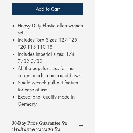
Add to Cart
Heavy Duty Plastic allen wrench
set
Includes Torx Sizes: T27 T25
T20 T15 T10 T8
Includes Imperial sizes: 1/4
7/32 3/32
All the popular sizes for the
current model compound bows
Single wrench pull out feature
for ease of use
Exceptional quality made in
Germany
30-Day Price Guarantee รับ
ประกันราคานาน 30 วัน