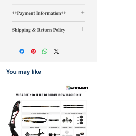
Shop with confidence at
**Payment Information**
ArcheryShopThai! If you find a lower
price on our website within 30 days of
**Credit card payments require an
your purchase, simply present your
Shipping & Return Policy
additional 3% processing fee.**
payment receipt, and we'll refund the
** การชำระเงินด้วยบัตรเครดิตต้องเสีย
difference.
Shipping & Return
ค่าธรรมเนียมเพิ่มเติม 3% **
การจัดส่งและการคืนสินค้า
รับประกันราคานาน 30 วัน
ช้อปที่ ArcheryShopThai อย่างมั่นใจ!
หากพบว่าราคาสินค้าลดลงบนเว็บไซต์
You may like
ของเราภายใน 30 วันหลังจากการซื้อ
เพียงแสดงหลักฐานการชำระเงิน แล้ว
เราจะคืนส่วนต่างให้คุณ