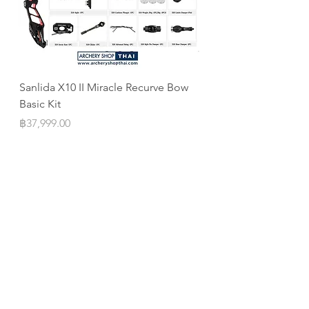
Sanlida X10 II Miracle Recurve Bow
Sanlida Miracle X10 I
Basic Kit
ILF
Price
Price
฿37,999.00
฿10,999.00