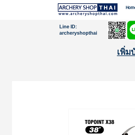
Hom
Line ID:
archeryshopthai
เพิ่