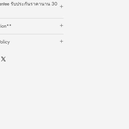
rantee รับประกันราคานาน 30
at ArcheryShopThai! If you find a
tion**
bsite within 30 days of your
ent your payment receipt, and we'll
ts require an additional 3%
olicy
ตรเครดิตต้องเสียค่าธรรมเนียมเพิ่ม
0 วัน
ai อย่างมั่นใจ! หากพบว่าราคาสินค้า
ินค้า
าภายใน 30 วันหลังจากการซื้อ
ชำระเงิน แล้วเราจะคืนส่วนต่างให้