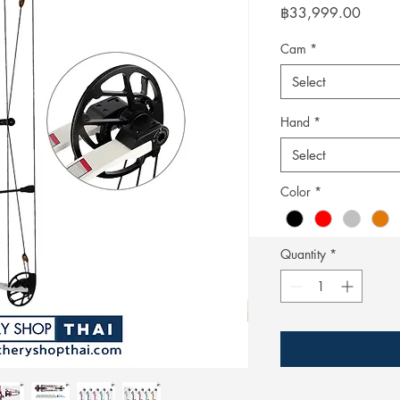
Price
฿33,999.00
Cam
*
Select
Hand
*
Select
Color
*
Quantity
*