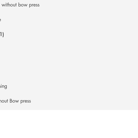
 without bow press
e
1)
ing
hout Bow press