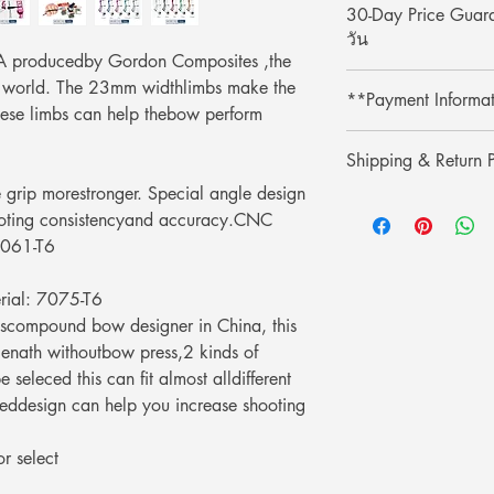
30-Day Price Gua
วัน
SA producedby Gordon Composites ,the
Shop with confidence 
he world. The 23mm widthlimbs make the
**Payment Informa
lower price on our we
ese limbs can help thebow perform
purchase, simply pres
**Credit card paymen
refund the difference.
Shipping & Return P
processing fee.**
** การชำระเงินด้วยบั
grip morestronger. Special angle design
รับประกันราคานาน 3
Shipping & Return
เติม 3% **
hooting consistencyand accuracy.CNC
ช้อปที่ ArcheryShopTh
การจัดส่งและการคืนส
ลดลงบนเว็บไซต์ของเร
6061-T6
เพียงแสดงหลักฐานการ
คุณ
ial: 7075-T6
scompound bow designer in China, this
enath withoutbow press,2 kinds of
seleced this can fit almost alldifferent
eeddesign can help you increase shooting
r select