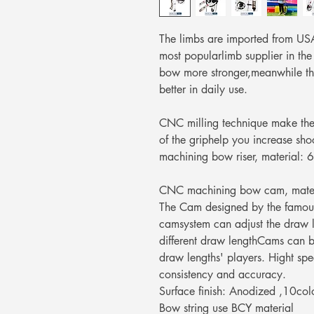
The limbs are imported from U
most popularlimb supplier in t
bow more stronger,meanwhile th
better in daily use.
CNC milling technique make the 
of the griphelp you increase s
machining bow riser, material: 
CNC machining bow cam, mater
The Cam designed by the famou
camsystem can adjust the draw l
different draw lengthCams can be 
draw lengths' players. Hight sp
consistency and accuracy.
Surface finish: Anodized ,10colo
Bow string use BCY material