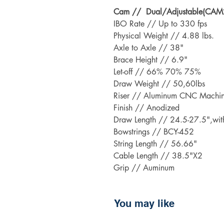
Cam // Dual/Adjustable(CAM
IBO Rate // Up to 330 fps
Physical Weight // 4.88 lbs.
Axle to Axle // 38"
Brace Height // 6.9"
Let-off // 66% 70% 75%
Draw Weight // 50,60lbs
Riser // Aluminum CNC Machin
Finish // Anodized
Draw Length // 24.5-27.5",wit
Bowstrings // BCY-452
String Length // 56.66"
Cable Length // 38.5"X2
Grip // Auminum
You may like