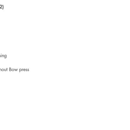
2)
ing
hout Bow press