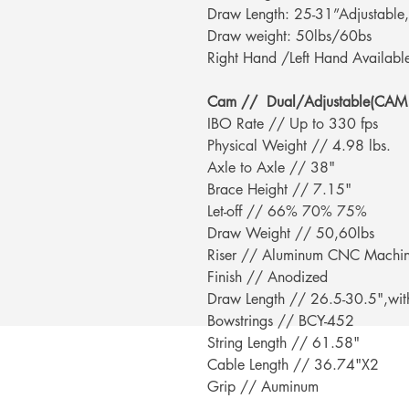
Draw Length: 25-31”Adjustable,
Draw weight: 50lbs/60bs
Right Hand /Left Hand Availabl
Cam // Dual/Adjustable(CAM
IBO Rate // Up to 330 fps
Physical Weight // 4.98 lbs.
Axle to Axle // 38"
Brace Height // 7.15"
Let-off // 66% 70% 75%
Draw Weight // 50,60lbs
Riser // Aluminum CNC Machin
Finish // Anodized
Draw Length // 26.5-30.5",wit
Bowstrings // BCY-452
String Length // 61.58"
Cable Length // 36.74"X2
Grip // Auminum