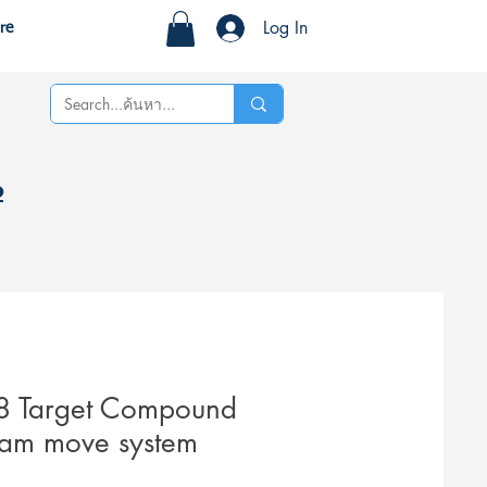
Log In
re
%
38 Target Compound
cam move system