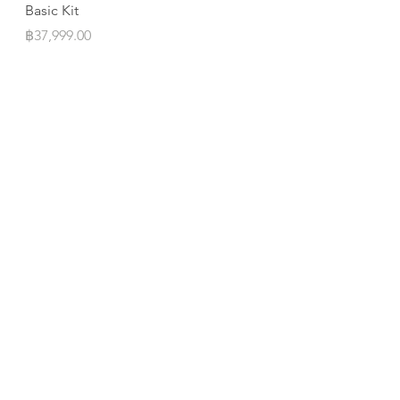
Basic Kit
ILF
Price
Price
฿37,999.00
฿10,999.00