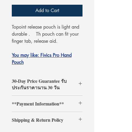
Add to Cart
Topoint release pouch is light and
durable . Th pouch can fit your
finger tab, release aid.
You may like: Fivics Pro Hand
Pouch
30-Day Price Guarantee รับ
ประกันราคานาน 30 วัน
Shop with confidence at
**Payment Information**
ArcheryShopThai! If you find a lower
price on our website within 30 days of
**Credit card payments require an
your purchase, simply present your
Shipping & Return Policy
additional 3% processing fee.**
payment receipt, and we'll refund the
** การชำระเงินด้วยบัตรเครดิตต้องเสีย
difference.
Shipping & Return