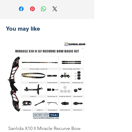
ค่าธรรมเนียมเพิ่มเติม 3% **
การจัดส่งและการคืนสินค้า
รับประกันราคานาน 30 วัน
ช้อปที่ ArcheryShopThai อย่างมั่นใจ!
หากพบว่าราคาสินค้าลดลงบนเว็บไซต์
You may like
ของเราภายใน 30 วันหลังจากการซื้อ
เพียงแสดงหลักฐานการชำระเงิน แล้ว
เราจะคืนส่วนต่างให้คุณ
Sanlida X10 II Miracle Recurve Bow
Sanlida Miracle X10 I