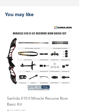
ช้อปที่ ArcheryShopThai อย่างมั่นใจ!
หากพบว่าราคาสินค้าลดลงบนเว็บไซต์
You may like
ของเราภายใน 30 วันหลังจากการซื้อ
เพียงแสดงหลักฐานการชำระเงิน แล้ว
เราจะคืนส่วนต่างให้คุณ
Sanlida X10 II Miracle Recurve Bow
Sanlida Miracle X10 I
Basic Kit
ILF
Price
Price