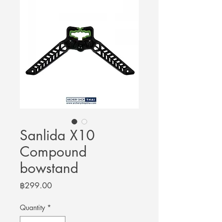
Sanlida X10
Compound
bowstand
Price
฿299.00
Quantity
*