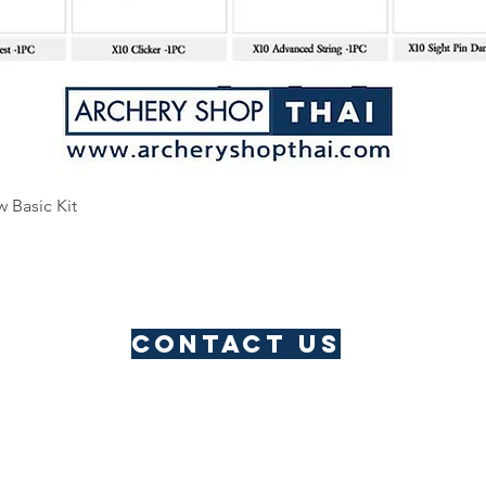
Quick View
w Basic Kit
Contact us
​Thailand Service Centre
Jomtien
Archery Club
Lau Li
Address: Pattaya, Thailand