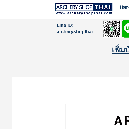
Hom
Line ID:
archeryshopthai
เพิ่