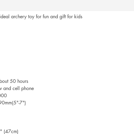
คุณ
al archery toy for fun and gift for kids
bout 50 hours
w and cell phone
,000
-90mm(5"-7")
" (47cm)