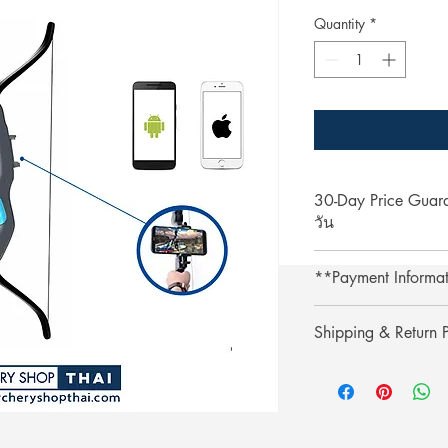
Price
Quantity
*
30-Day Price Gua
วัน
Shop with confidence 
**Payment Informa
lower price on our we
purchase, simply pres
**Credit card paymen
refund the difference.
Shipping & Return P
processing fee.**
** การชำระเงินด้วยบั
รับประกันราคานาน 3
Shipping & Return
เติม 3% **
ช้อปที่ ArcheryShopTh
การจัดส่งและการคืนส
ลดลงบนเว็บไซต์ของเร
เพียงแสดงหลักฐานการ