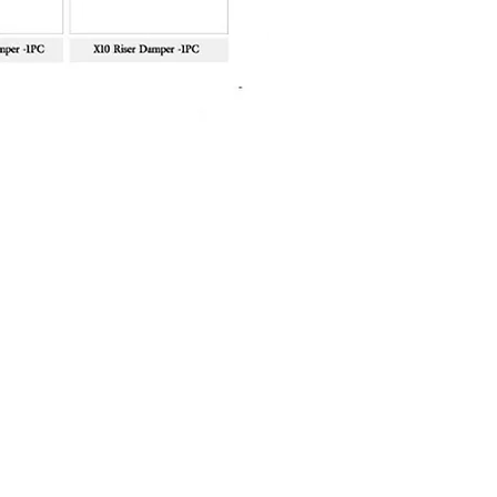
Sanlida Miracle X10 II Recur
Price
฿10,999.00
About Shop
FAQ
About Us