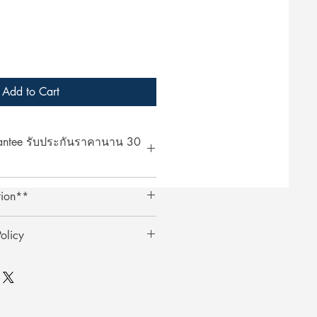
Price
Add to Cart
rantee รับประกันราคานาน 30
at ArcheryShopThai! If you find a
tion**
bsite within 30 days of your
ent your payment receipt, and we'll
ts require an additional 3%
olicy
ตรเครดิตต้องเสียค่าธรรมเนียมเพิ่ม
0 วัน
ai อย่างมั่นใจ! หากพบว่าราคาสินค้า
ินค้า
าภายใน 30 วันหลังจากการซื้อ
ชำระเงิน แล้วเราจะคืนส่วนต่างให้