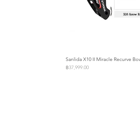
Sanlida X10 II Miracle Recurve Bo
Price
฿37,999.00
Operation Office
Address: 20/F Parkview Centre 7 
Street Causeway Bay, Hongkong