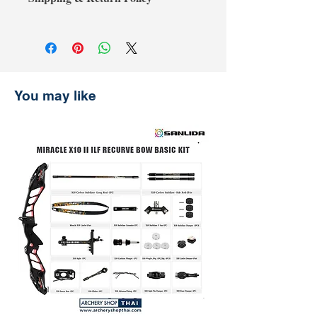
additional 3% processing fee.**
payment receipt, and we'll refund the
** การชำระเงินด้วยบัตรเครดิตต้องเสีย
difference.
Shipping & Return
ค่าธรรมเนียมเพิ่มเติม 3% **
การจัดส่งและการคืนสินค้า
รับประกันราคานาน 30 วัน
ช้อปที่ ArcheryShopThai อย่างมั่นใจ!
หากพบว่าราคาสินค้าลดลงบนเว็บไซต์
You may like
ของเราภายใน 30 วันหลังจากการซื้อ
เพียงแสดงหลักฐานการชำระเงิน แล้ว
เราจะคืนส่วนต่างให้คุณ