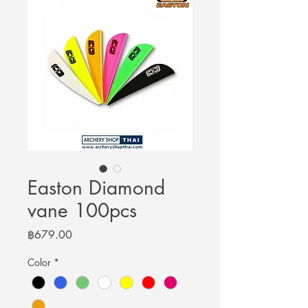
Easton Diamond
vane 100pcs
Price
฿679.00
Color
*