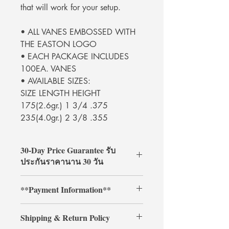
that will work for your setup.
• ALL VANES EMBOSSED WITH
THE EASTON LOGO
• EACH PACKAGE INCLUDES
100EA. VANES
• AVAILABLE SIZES:
SIZE LENGTH HEIGHT
175(2.6gr.) 1 3/4 .375
235(4.0gr.) 2 3/8 .355
30-Day Price Guarantee รับ
ประกันราคานาน 30 วัน
Shop with confidence at
**Payment Information**
ArcheryShopThai! If you find a lower
price on our website within 30 days of
**Credit card payments require an
your purchase, simply present your
Shipping & Return Policy
additional 3% processing fee.**
payment receipt, and we'll refund the