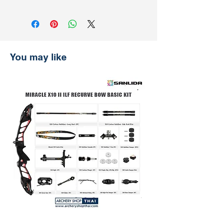
** การชำระเงินด้วยบัตรเครดิตต้องเสีย
difference.
Shipping & Return
ค่าธรรมเนียมเพิ่มเติม 3% **
การจัดส่งและการคืนสินค้า
รับประกันราคานาน 30 วัน
ช้อปที่ ArcheryShopThai อย่างมั่นใจ!
หากพบว่าราคาสินค้าลดลงบนเว็บไซต์
You may like
ของเราภายใน 30 วันหลังจากการซื้อ
เพียงแสดงหลักฐานการชำระเงิน แล้ว
เราจะคืนส่วนต่างให้คุณ