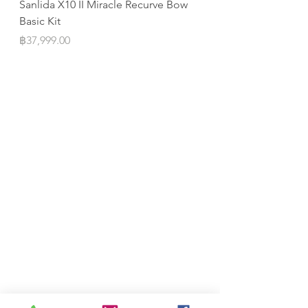
Sanlida X10 II Miracle Recurve Bow
Sanlida Miracle X10 I
Basic Kit
ILF
Price
Price
฿37,999.00
฿10,999.00