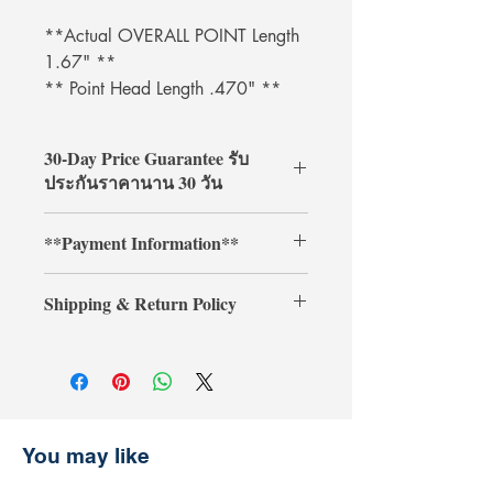
**Actual OVERALL POINT Length
1.67" **
** Point Head Length .470" **
30-Day Price Guarantee รับ
ประกันราคานาน 30 วัน
Shop with confidence at
**Payment Information**
ArcheryShopThai! If you find a lower
price on our website within 30 days of
**Credit card payments require an
your purchase, simply present your
Shipping & Return Policy
additional 3% processing fee.**
payment receipt, and we'll refund the
** การชำระเงินด้วยบัตรเครดิตต้องเสีย
difference.
Shipping & Return
ค่าธรรมเนียมเพิ่มเติม 3% **
การจัดส่งและการคืนสินค้า
รับประกันราคานาน 30 วัน
ช้อปที่ ArcheryShopThai อย่างมั่นใจ!
หากพบว่าราคาสินค้าลดลงบนเว็บไซต์
You may like
ของเราภายใน 30 วันหลังจากการซื้อ
เพียงแสดงหลักฐานการชำระเงิน แล้ว