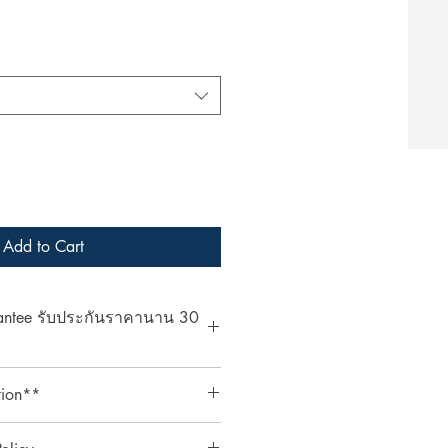
Add to Cart
rantee รับประกันราคานาน 30
at ArcheryShopThai! If you find a
tion**
bsite within 30 days of your
ent your payment receipt, and we'll
ts require an additional 3%