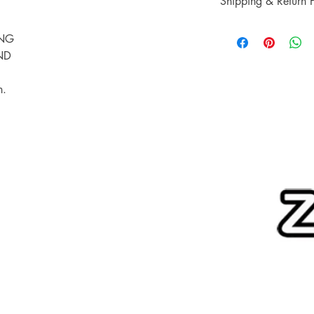
Shipping & Return P
processing fee.**
** การชำระเงินด้วยบั
รับประกันราคานาน 3
Shipping & Return
เติม 3% **
ING
ช้อปที่ ArcheryShopTh
การจัดส่งและการคืนส
ลดลงบนเว็บไซต์ของเร
ND
เพียงแสดงหลักฐานการ
คุณ
h.