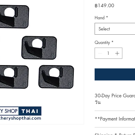
Price
฿149.00
Hand
*
Select
Quantity
*
30-Day Price Gua
วัน
Shop with confidence 
**Payment Informa
lower price on our we
purchase, simply pres
**Credit card paymen
refund the difference.