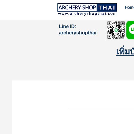
Hom
Line ID:
archeryshopthai
เพิ่