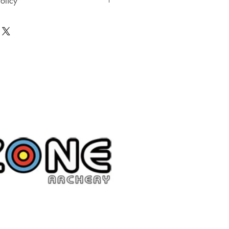
olicy
ตรเครดิตต้องเสียค่าธรรมเนียมเพิ่ม
0 วัน
ai อย่างมั่นใจ! หากพบว่าราคาสินค้า
ินค้า
าภายใน 30 วันหลังจากการซื้อ
ชำระเงิน แล้วเราจะคืนส่วนต่างให้