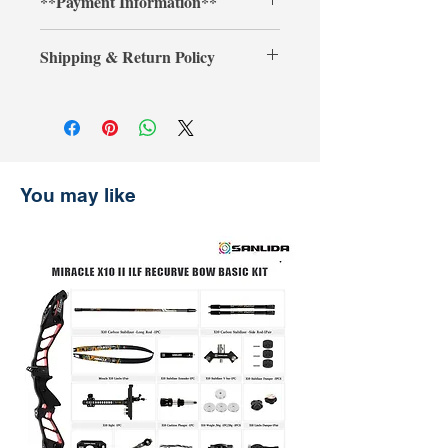
**Payment Information**
ArcheryShopThai! If you find a lower
price on our website within 30 days of
**Credit card payments require an
your purchase, simply present your
Shipping & Return Policy
additional 3% processing fee.**
payment receipt, and we'll refund the
** การชำระเงินด้วยบัตรเครดิตต้องเสีย
difference.
Shipping & Return
ค่าธรรมเนียมเพิ่มเติม 3% **
การจัดส่งและการคืนสินค้า
รับประกันราคานาน 30 วัน
ช้อปที่ ArcheryShopThai อย่างมั่นใจ!
หากพบว่าราคาสินค้าลดลงบนเว็บไซต์
You may like
ของเราภายใน 30 วันหลังจากการซื้อ
เพียงแสดงหลักฐานการชำระเงิน แล้ว
เราจะคืนส่วนต่างให้คุณ