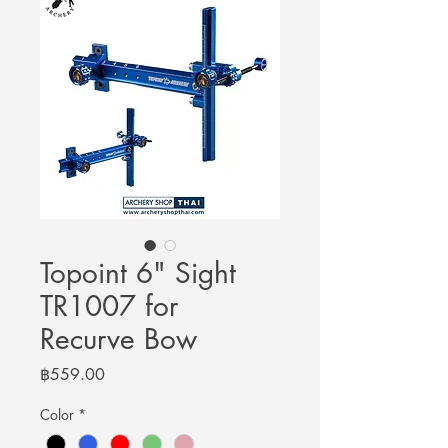
Topoint 6" Sight
TR1007 for
Recurve Bow
Price
฿559.00
Color
*