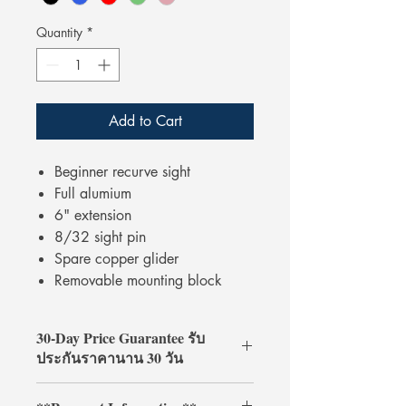
Quantity
*
Add to Cart
Beginner recurve sight
Full alumium
6" extension
8/32 sight pin
Spare copper glider
Removable mounting block
30-Day Price Guarantee รับ
ประกันราคานาน 30 วัน
Shop with confidence at