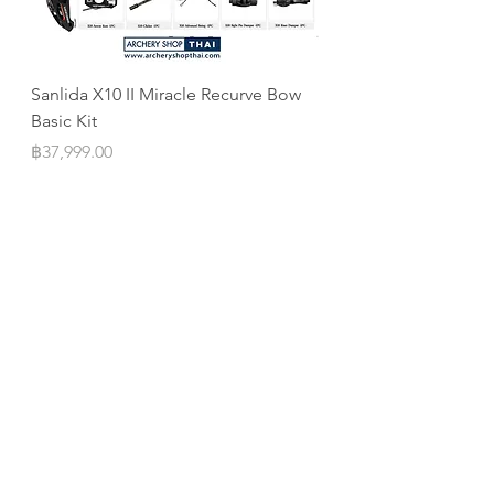
Sanlida X10 II Miracle Recurve Bow
Sanlida Miracle X10 I
Basic Kit
ILF
Price
Price
฿37,999.00
฿10,999.00