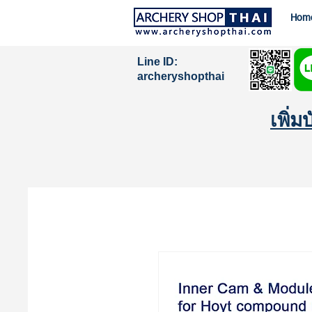
Hom
Line ID:
archeryshopthai
เพิ่