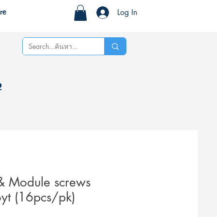
Log In
re
%
& Module screws
oyt (16pcs/pk)