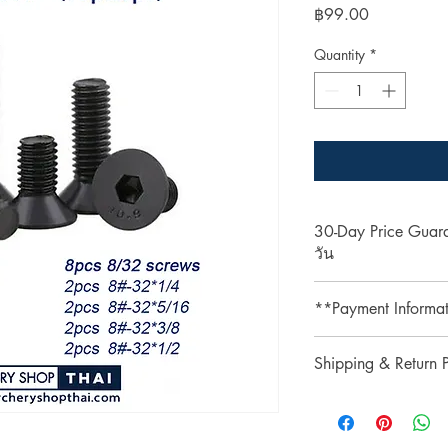
Price
฿99.00
Quantity
*
30-Day Price Gua
วัน
Shop with confidence 
**Payment Informa
lower price on our we
purchase, simply pres
**Credit card paymen
refund the difference.
Shipping & Return P
processing fee.**
** การชำระเงินด้วยบั
รับประกันราคานาน 3
Shipping & Return
เติม 3% **
ช้อปที่ ArcheryShopTh
การจัดส่งและการคืนส
ลดลงบนเว็บไซต์ของเร