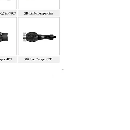
Sanlida Miracle X10 II Recur
Price
฿10,999.00