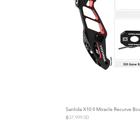
Sanlida X10 II Miracle Recurve Bo
Price
฿37,999.00