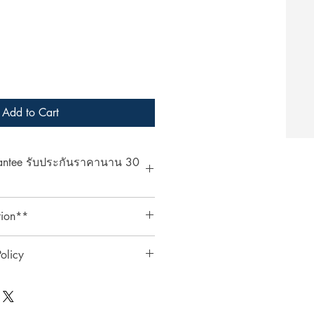
Add to Cart
rantee รับประกันราคานาน 30
at ArcheryShopThai! If you find a
tion**
bsite within 30 days of your
ent your payment receipt, and we'll
ts require an additional 3%
olicy
ตรเครดิตต้องเสียค่าธรรมเนียมเพิ่ม
0 วัน
ai อย่างมั่นใจ! หากพบว่าราคาสินค้า
ินค้า
าภายใน 30 วันหลังจากการซื้อ