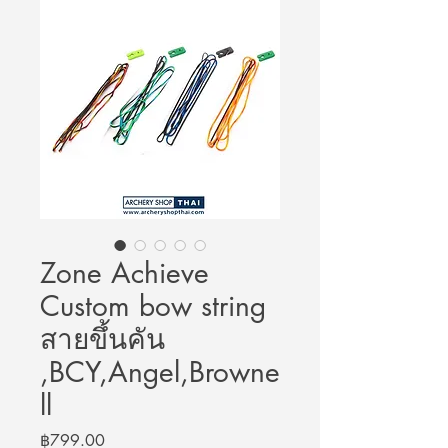
Zone Achieve
Custom bow string
สายขึ้นคัน
,BCY,Angel,Browne
ll
Price
฿799.00