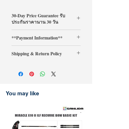
30-Day Price Guarantee รับ
ประกันราคานาน 30 วัน
Shop with confidence at
**Payment Information**
ArcheryShopThai! If you find a lower
price on our website within 30 days of
**Credit card payments require an
your purchase, simply present your
Shipping & Return Policy
additional 3% processing fee.**
payment receipt, and we'll refund the
** การชำระเงินด้วยบัตรเครดิตต้องเสีย
difference.
Shipping & Return
ค่าธรรมเนียมเพิ่มเติม 3% **
การจัดส่งและการคืนสินค้า
รับประกันราคานาน 30 วัน
ช้อปที่ ArcheryShopThai อย่างมั่นใจ!
หากพบว่าราคาสินค้าลดลงบนเว็บไซต์
You may like
ของเราภายใน 30 วันหลังจากการซื้อ
เพียงแสดงหลักฐานการชำระเงิน แล้ว
เราจะคืนส่วนต่างให้คุณ