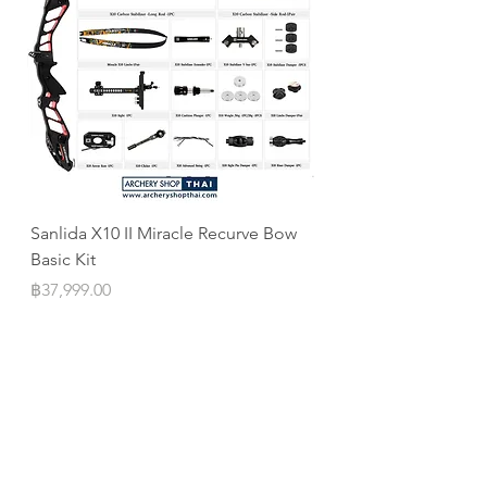
Sanlida X10 II Miracle Recurve Bow
Sanlida Miracle X10 I
Basic Kit
ILF
Price
Price
฿37,999.00
฿10,999.00