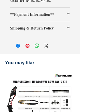
ประกันราคานาน 30 วัน
Shop with confidence at
**Payment Information**
ArcheryShopThai! If you find a lower
price on our website within 30 days of
**Credit card payments require an
your purchase, simply present your
Shipping & Return Policy
additional 3% processing fee.**
payment receipt, and we'll refund the
** การชำระเงินด้วยบัตรเครดิตต้องเสีย
difference.
Shipping & Return
ค่าธรรมเนียมเพิ่มเติม 3% **
การจัดส่งและการคืนสินค้า
รับประกันราคานาน 30 วัน
ช้อปที่ ArcheryShopThai อย่างมั่นใจ!
หากพบว่าราคาสินค้าลดลงบนเว็บไซต์
You may like
ของเราภายใน 30 วันหลังจากการซื้อ
เพียงแสดงหลักฐานการชำระเงิน แล้ว
เราจะคืนส่วนต่างให้คุณ