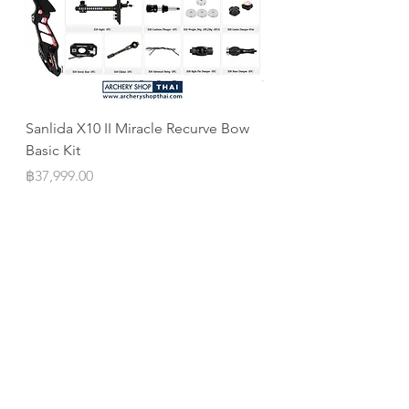
Sanlida X10 II Miracle Recurve Bow
Sanlida Miracle X10 I
Basic Kit
ILF
Price
Price
฿37,999.00
฿10,999.00