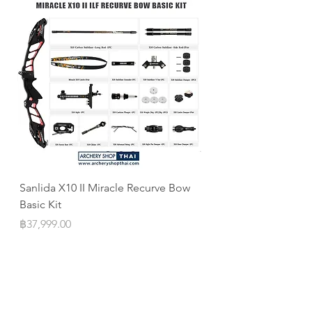
Sanlida X10 II Miracle Recurve Bow
Sanlida Miracle X10 I
Basic Kit
ILF
Price
Price
฿37,999.00
฿10,999.00