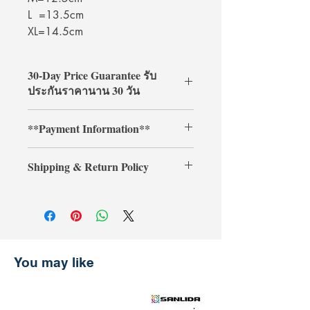
L =13.5cm
XL=14.5cm
30-Day Price Guarantee รับ
ประกันราคานาน 30 วัน
Shop with confidence at
**Payment Information**
ArcheryShopThai! If you find a lower
price on our website within 30 days of
**Credit card payments require an
your purchase, simply present your
Shipping & Return Policy
additional 3% processing fee.**
payment receipt, and we'll refund the
** การชำระเงินด้วยบัตรเครดิตต้องเสีย
difference.
Shipping & Return
ค่าธรรมเนียมเพิ่มเติม 3% **
การจัดส่งและการคืนสินค้า
รับประกันราคานาน 30 วัน
ช้อปที่ ArcheryShopThai อย่างมั่นใจ!
หากพบว่าราคาสินค้าลดลงบนเว็บไซต์
You may like
ของเราภายใน 30 วันหลังจากการซื้อ
เพียงแสดงหลักฐานการชำระเงิน แล้ว
เราจะคืนส่วนต่างให้คุณ