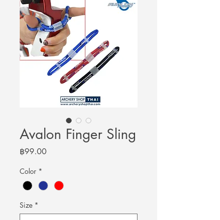
Avalon Finger Sling
Price
฿99.00
Color
*
Size
*