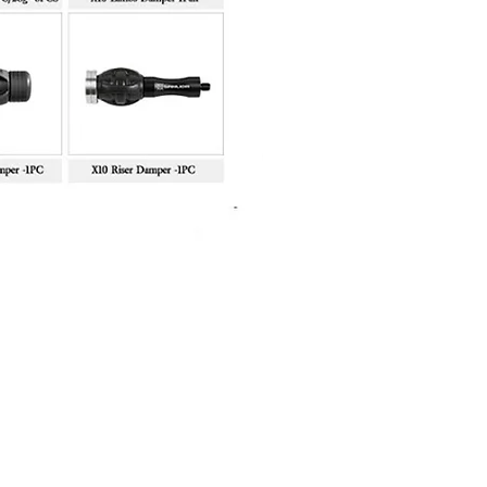
Sanlida Miracle X10 II Recur
Price
฿10,999.00