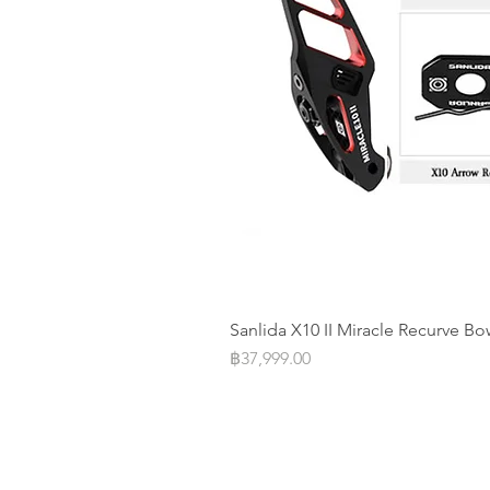
Sanlida X10 II Miracle Recurve Bo
Price
฿37,999.00