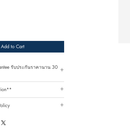
Add to Cart
rantee รับประกันราคานาน 30
at ArcheryShopThai! If you find a
tion**
bsite within 30 days of your
ent your payment receipt, and we'll
ts require an additional 3%
olicy
ตรเครดิตต้องเสียค่าธรรมเนียมเพิ่ม
0 วัน
ai อย่างมั่นใจ! หากพบว่าราคาสินค้า
ินค้า
าภายใน 30 วันหลังจากการซื้อ