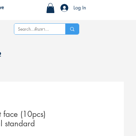
Log In
re
%
 face (10pcs)
al standard