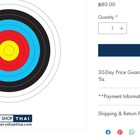
Price
฿80.00
Quantity
*
30-Day Price Gua
วัน
Shop with confidence 
**Payment Informa
lower price on our we
purchase, simply pres
**Credit card paymen
refund the difference.
Shipping & Return P
processing fee.**
** การชำระเงินด้วยบั
รับประกันราคานาน 3
Shipping & Return
เติม 3% **
ช้อปที่ ArcheryShopTh
การจัดส่งและการคืนส
ลดลงบนเว็บไซต์ของเร