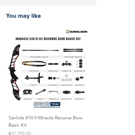
ช้อปที่ ArcheryShopThai อย่างมั่นใจ!
หากพบว่าราคาสินค้าลดลงบนเว็บไซต์
You may like
ของเราภายใน 30 วันหลังจากการซื้อ
เพียงแสดงหลักฐานการชำระเงิน แล้ว
เราจะคืนส่วนต่างให้คุณ
Sanlida X10 II Miracle Recurve Bow
Sanlida Miracle X10 I
Basic Kit
ILF
Price
Price
฿37,999.00
฿10,999.00